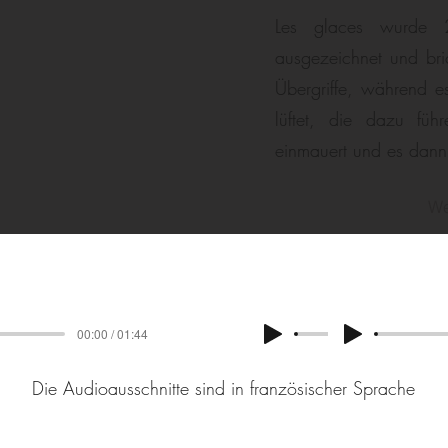
Les glaces wurde
ausgezeichnet und bri
Übergriffe, während e
lüftet, die dazu fü
einmauert und es dann 
We
00:00 / 01:44
Die Audioausschnitte sind in französischer Sprache