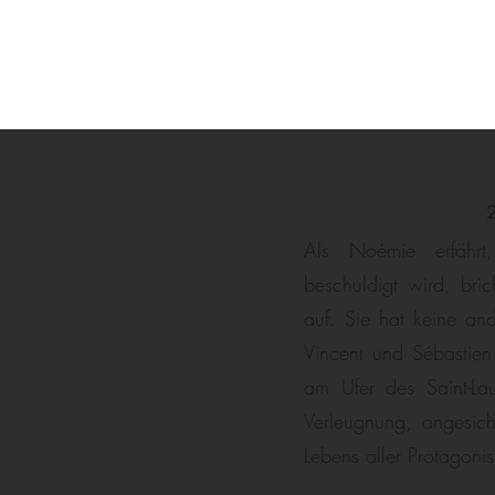
2
Als Noémie erfährt
beschuldigt wird, bric
auf. Sie hat keine an
Vincent und Sébastien
am Ufer des Saint-La
Verleugnung, angesic
Lebens aller Protagonis